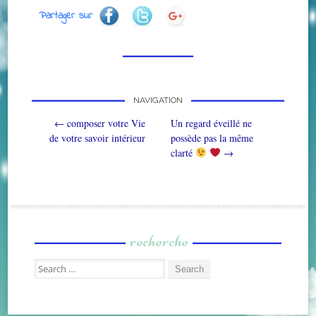
Partager sur
NAVIGATION
Post navigation
←
composer votre Vie
Un regard éveillé ne
de votre savoir intérieur
possède pas la même
clarté
→
recherche
Search for: