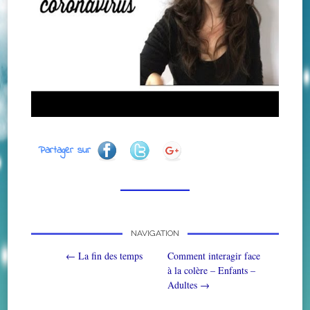
Partager sur
NAVIGATION
Post navigation
←
La fin des temps
Comment interagir face
à la colère – Enfants –
Adultes
→