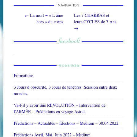
NAVIGATION
Post navigation
←
La mort = « L’âme
Les 7 CHAKRAS et
hors » du corps
leurs CYCLES de 7 Ans
→
facebook
W
or
dP
re
ss
bo
nouveau
ok
in
g
ca
le
nd
ar
Formations
3 Jours d’obscurité, 3 Jours de ténèbres, Scission entre deux
mondes.
Va-t-il y avoir une RÉVOLUTION – Intervention de
l’ARMÉE – Prédictions en voyage Astral.
Prédictions – Actualités – Élections – Médium – 30.04.2022
Prédictions Avril, Mai, Juin 2022 – Medium