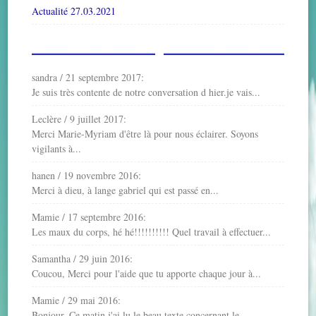
Actualité 27.03.2021
sandra
/
21 septembre 2017
:
Je suis très contente de notre conversation d hier.je vais...
Leclère
/
9 juillet 2017
:
Merci Marie-Myriam d'être là pour nous éclairer. Soyons
vigilants à...
hanen
/
19 novembre 2016
:
Merci à dieu, à lange gabriel qui est passé en...
Mamie
/
17 septembre 2016
:
Les maux du corps, hé hé!!!!!!!!!! Quel travail à effectuer...
Samantha
/
29 juin 2016
:
Coucou, Merci pour l'aide que tu apporte chaque jour à...
Mamie
/
29 mai 2016
:
Bonjour, Ce matin j'ai lu le beau texte concernant le...