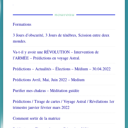
W
or
dP
re
ss
bo
nouveau
ok
in
g
ca
le
nd
ar
Formations
3 Jours d’obscurité, 3 Jours de ténèbres, Scission entre deux
mondes.
Va-t-il y avoir une RÉVOLUTION – Intervention de
l’ARMÉE – Prédictions en voyage Astral.
Prédictions – Actualités – Élections – Médium – 30.04.2022
Prédictions Avril, Mai, Juin 2022 – Medium
Purifier mes chakras – Méditation guidée
Prédictions / Tirage de cartes / Voyage Astral / Révélations 1er
trimestre janvier février mars 2022
Comment sortir de la matrice