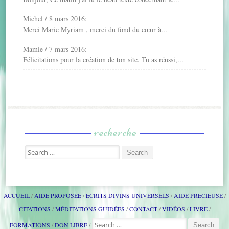
Michel
/
8 mars 2016
:
Merci Marie Myriam , merci du fond du cœur à...
Mamie
/
7 mars 2016
:
Félicitations pour la création de ton site. Tu as réussi,...
recherche
Search for:
ACCUEIL
AIDE PROPOSÉE
ÉCRITS DIVINS UNIVERSELS
AIDE PRÉCIEUSE
CITATIONS
MÉDITATIONS GUIDÉES
CONTACT
VIDÉOS
LIVRE
SEARCH FOR:
FORMATIONS
DON LIBRE