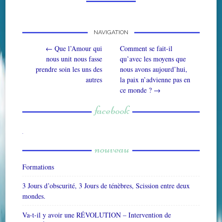
NAVIGATION
Post navigation
←
Que l’Amour qui
Comment se fait-il
nous unit nous fasse
qu’avec les moyens que
prendre soin les uns des
nous avons aujourd’hui,
autres
la paix n’advienne pas en
ce monde ?
→
facebook
W
or
dP
re
ss
bo
nouveau
ok
in
g
ca
le
nd
ar
Formations
3 Jours d’obscurité, 3 Jours de ténèbres, Scission entre deux
mondes.
Va-t-il y avoir une RÉVOLUTION – Intervention de